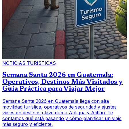
NOTICIAS TURISTICAS
Semana Santa 2026 en Guatemala:
Operativos, Destinos Más Visitados y
Guía Práctica para Viajar Mejor
Semana Santa 2026 en Guatemala llega con alta
movilidad turística, operativos de seguridad y ajustes
viales en destinos clave como Antigua y Atitlán. Te
contamos qué está pasando y cómo planificar un viaje
más seguro y eficiente.