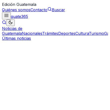
Edición Guatemala
Quiénes somos
Contacto
Buscar
guate
365
Noticias de
Guatemala
Nacionales
Trámites
Deportes
Cultura
Turismo
Ga
Últimas noticias