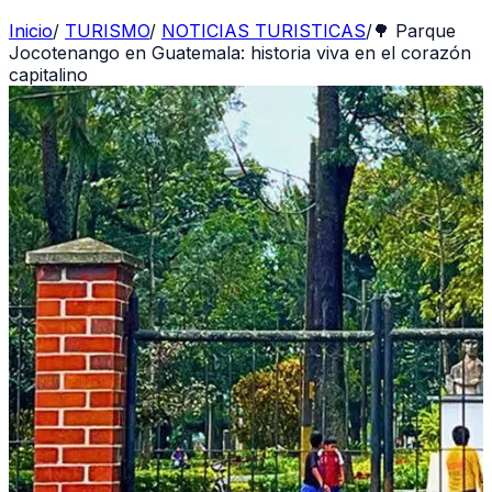
Inicio
/
TURISMO
/
NOTICIAS TURISTICAS
/
🌳 Parque
Jocotenango en Guatemala: historia viva en el corazón
capitalino