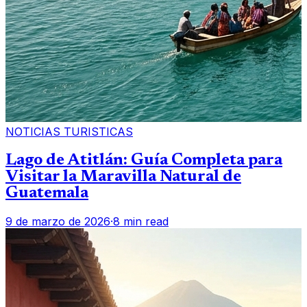
NOTICIAS TURISTICAS
Lago de Atitlán: Guía Completa para
Visitar la Maravilla Natural de
Guatemala
9 de marzo de 2026
·
8 min read