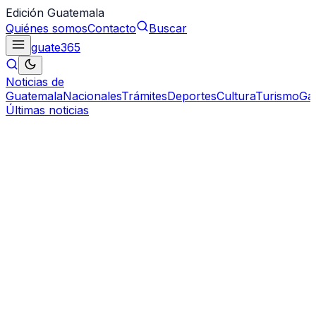
Edición Guatemala
Quiénes somos
Contacto
Buscar
guate
365
Noticias de
Guatemala
Nacionales
Trámites
Deportes
Cultura
Turismo
Ga
Últimas noticias