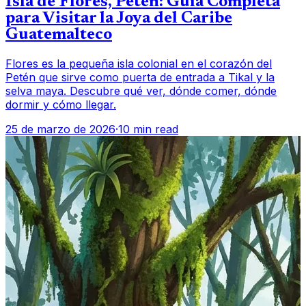
Isla de Flores, Petén: Guía Completa
para Visitar la Joya del Caribe
Guatemalteco
Flores es la pequeña isla colonial en el corazón del
Petén que sirve como puerta de entrada a Tikal y la
selva maya. Descubre qué ver, dónde comer, dónde
dormir y cómo llegar.
25 de marzo de 2026
·
10 min read