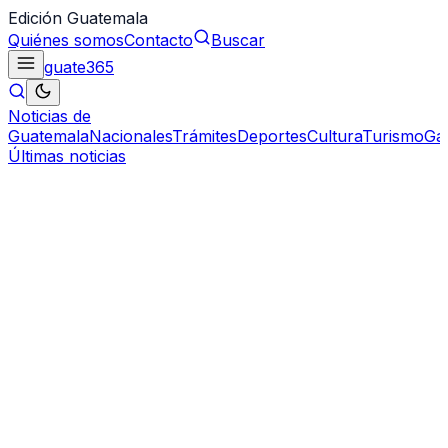
Edición Guatemala
Quiénes somos
Contacto
Buscar
guate
365
Noticias de
Guatemala
Nacionales
Trámites
Deportes
Cultura
Turismo
Ga
Últimas noticias