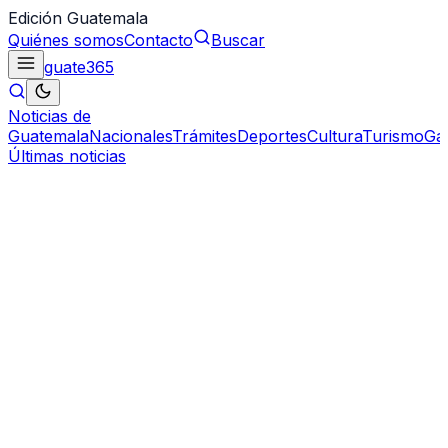
Edición Guatemala
Quiénes somos
Contacto
Buscar
guate
365
Noticias de
Guatemala
Nacionales
Trámites
Deportes
Cultura
Turismo
Ga
Últimas noticias