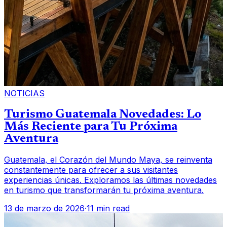
NOTICIAS
Turismo Guatemala Novedades: Lo
Más Reciente para Tu Próxima
Aventura
Guatemala, el Corazón del Mundo Maya, se reinventa
constantemente para ofrecer a sus visitantes
experiencias únicas. Exploramos las últimas novedades
en turismo que transformarán tu próxima aventura.
13 de marzo de 2026
·
11 min read