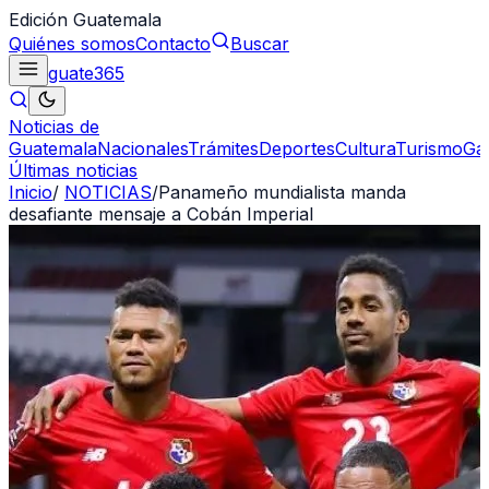
Edición Guatemala
Quiénes somos
Contacto
Buscar
guate
365
Noticias de
Guatemala
Nacionales
Trámites
Deportes
Cultura
Turismo
Ga
Últimas noticias
Inicio
/
NOTICIAS
/
Panameño mundialista manda
desafiante mensaje a Cobán Imperial