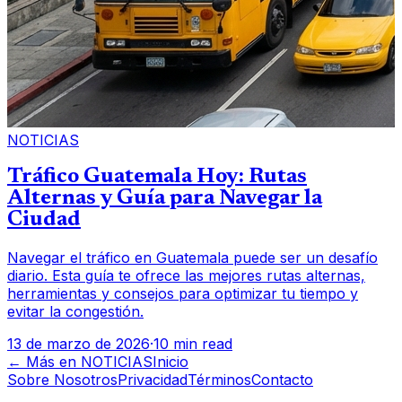
NOTICIAS
Tráfico Guatemala Hoy: Rutas
Alternas y Guía para Navegar la
Ciudad
Navegar el tráfico en Guatemala puede ser un desafío
diario. Esta guía te ofrece las mejores rutas alternas,
herramientas y consejos para optimizar tu tiempo y
evitar la congestión.
13 de marzo de 2026
·
10 min read
← Más en
NOTICIAS
Inicio
Sobre Nosotros
Privacidad
Términos
Contacto