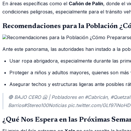
En áreas específicas como el
Cañón de Palín
, donde el v
condiciones peligrosas, especialmente para el tránsito vehi
Recomendaciones para la Población ¿Có
Ante este panorama, las autoridades han instado a la pob
Usar ropa abrigadora, especialmente durante las prime
Proteger a niños y adultos mayores, quienes son más 
Asegurar techos y estructuras ligeras ante posibles rá
🔴 BAJO CERO 🥶 | Pobladores en #Cabricán, #Quetzalt
Barrios#Stereo100Noticias pic.twitter.com/GLf97iNoH
¿Qué Nos Espera en las Próximas Sema
El inicio del frío extremo en
Xela
no solo resalta la belle