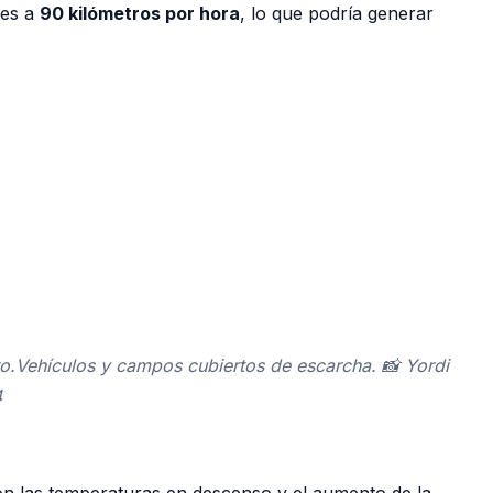
res a
90 kilómetros por hora
, lo que podría generar
.Vehículos y campos cubiertos de escarcha. 📸 Yordi
4
 Con las temperaturas en descenso y el aumento de la