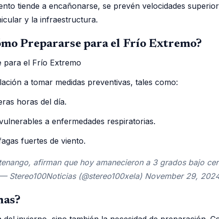
iento tiende a encañonarse, se prevén velocidades superio
cular y la infraestructura.
mo Prepararse para el Frío Extremo?
lación a tomar medidas preventivas, tales como:
ras horas del día.
vulnerables a enfermedades respiratorias.
fagas fuertes de viento.
enango, afirman que hoy amanecieron a 3 grados bajo cero
D— Stereo100Noticias (@stereo100xela) November 29, 202
nas?
za del invierno, sino también la necesidad de preparación.