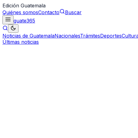
Edición Guatemala
Quiénes somos
Contacto
Buscar
guate
365
Noticias de Guatemala
Nacionales
Trámites
Deportes
Cultur
Últimas noticias