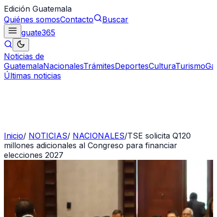
Edición Guatemala
Quiénes somos
Contacto
Buscar
guate
365
Noticias de
Guatemala
Nacionales
Trámites
Deportes
Cultura
Turismo
Ga
Últimas noticias
Inicio
/
NOTICIAS
/
NACIONALES
/
TSE solicita Q120
millones adicionales al Congreso para financiar
elecciones 2027