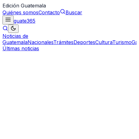
Edición Guatemala
Quiénes somos
Contacto
Buscar
guate
365
Noticias de
Guatemala
Nacionales
Trámites
Deportes
Cultura
Turismo
Ga
Últimas noticias