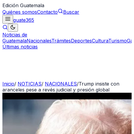
Edición Guatemala
Quiénes somos
Contacto
Buscar
guate
365
Noticias de
Guatemala
Nacionales
Trámites
Deportes
Cultura
Turismo
Ga
Últimas noticias
Inicio
/
NOTICIAS
/
NACIONALES
/
Trump insiste con
aranceles pese a revés judicial y presión global