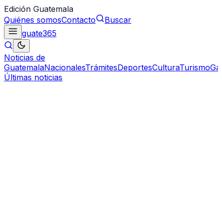
Edición Guatemala
Quiénes somos
Contacto
Buscar
guate
365
Noticias de
Guatemala
Nacionales
Trámites
Deportes
Cultura
Turismo
Ga
Últimas noticias