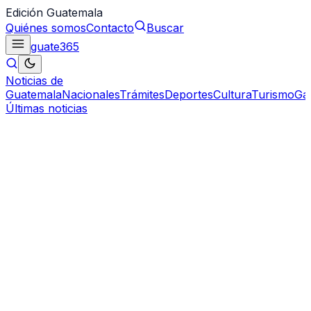
Edición Guatemala
Quiénes somos
Contacto
Buscar
guate
365
Noticias de
Guatemala
Nacionales
Trámites
Deportes
Cultura
Turismo
Ga
Últimas noticias