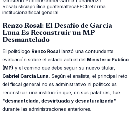
Ministerio Público
Gabriel García Luna
Renzo
Rosal
justicia
política guatemalteca
FECI
reforma
institucional
fiscal general
Renzo Rosal: El Desafío de García
Luna Es Reconstruir un MP
Desmantelado
El politólogo
Renzo Rosal
lanzó una contundente
evaluación sobre el estado actual del
Ministerio Público
(MP)
y el camino que debe seguir su nuevo titular,
Gabriel García Luna
. Según el analista, el principal reto
del fiscal general no es administrativo ni político: es
reconstruir una institución que, en sus palabras, fue
"desmantelada, desvirtuada y desnaturalizada"
durante las administraciones anteriores.