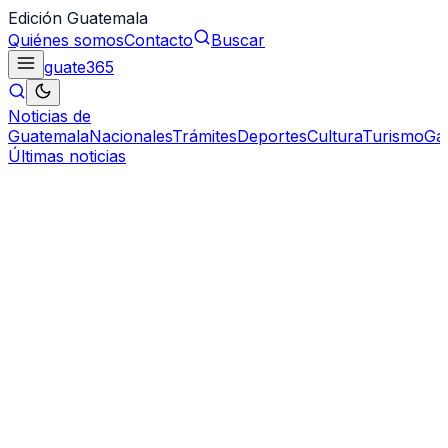
Edición Guatemala
Quiénes somos
Contacto
Buscar
guate
365
Noticias de
Guatemala
Nacionales
Trámites
Deportes
Cultura
Turismo
Ga
Últimas noticias