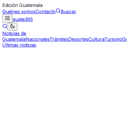
Edición Guatemala
Quiénes somos
Contacto
Buscar
guate
365
Noticias de
Guatemala
Nacionales
Trámites
Deportes
Cultura
Turismo
Ga
Últimas noticias