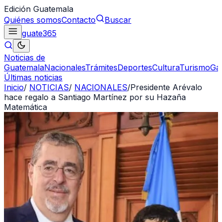
Edición Guatemala
Quiénes somos
Contacto
Buscar
guate
365
Noticias de
Guatemala
Nacionales
Trámites
Deportes
Cultura
Turismo
Ga
Últimas noticias
Inicio
/
NOTICIAS
/
NACIONALES
/
Presidente Arévalo
hace regalo a Santiago Martínez por su Hazaña
Matemática