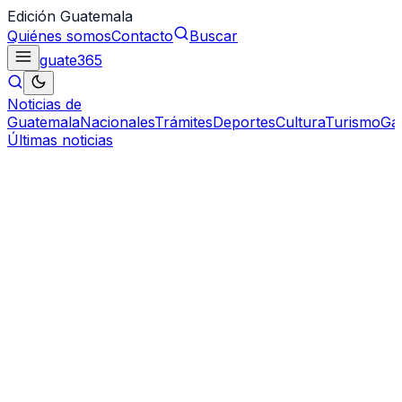
Edición Guatemala
Quiénes somos
Contacto
Buscar
guate
365
Noticias de
Guatemala
Nacionales
Trámites
Deportes
Cultura
Turismo
Ga
Últimas noticias