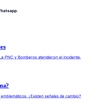
 Whatsapp
.
des
 La PNC y Bomberos atendieron el incidente.
una?
 emblemáticos. ¿Existen señales de cambio?