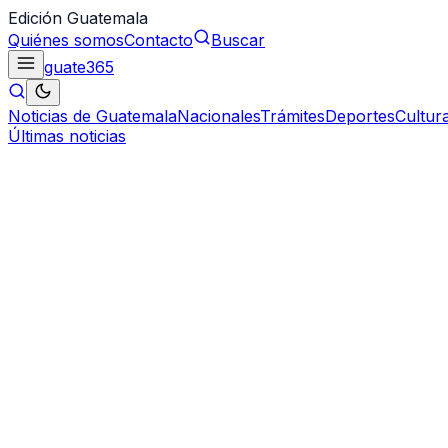
Edición Guatemala
Quiénes somos
Contacto
Buscar
guate
365
Noticias de Guatemala
Nacionales
Trámites
Deportes
Cultur
Últimas noticias