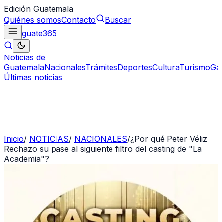
Edición Guatemala
Quiénes somos
Contacto
Buscar
guate
365
Noticias de
Guatemala
Nacionales
Trámites
Deportes
Cultura
Turismo
Ga
Últimas noticias
Inicio
/
NOTICIAS
/
NACIONALES
/
¿Por qué Peter Véliz
Rechazo su pase al siguiente filtro del casting de "La
Academia"?