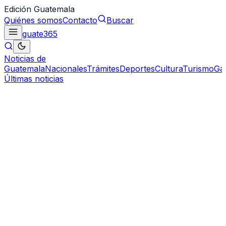
Edición Guatemala
Quiénes somos
Contacto
Buscar
guate
365
Noticias de
Guatemala
Nacionales
Trámites
Deportes
Cultura
Turismo
Ga
Últimas noticias