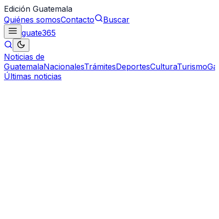
Edición Guatemala
Quiénes somos
Contacto
Buscar
guate
365
Noticias de
Guatemala
Nacionales
Trámites
Deportes
Cultura
Turismo
Ga
Últimas noticias