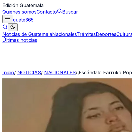
Edición Guatemala
Quiénes somos
Contacto
Buscar
guate
365
Noticias de Guatemala
Nacionales
Trámites
Deportes
Cultur
Últimas noticias
Inicio
/
NOTICIAS
/
NACIONALES
/
¡Escándalo Farruko Pop! 