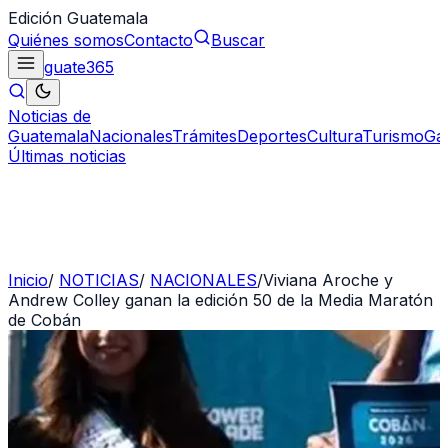
Edición Guatemala
Quiénes somos
Contacto
Buscar
guate
365
Noticias de
Guatemala
Nacionales
Trámites
Deportes
Cultura
Turismo
Ga
Últimas noticias
Inicio
/
NOTICIAS
/
NACIONALES
/
Viviana Aroche y
Andrew Colley ganan la edición 50 de la Media Maratón
de Cobán