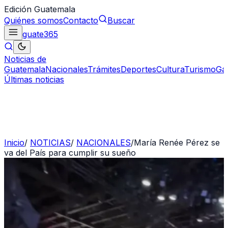
Edición Guatemala
Quiénes somos
Contacto
Buscar
guate
365
Noticias de
Guatemala
Nacionales
Trámites
Deportes
Cultura
Turismo
Ga
Últimas noticias
Inicio
/
NOTICIAS
/
NACIONALES
/
María Renée Pérez se
va del País para cumplir su sueño