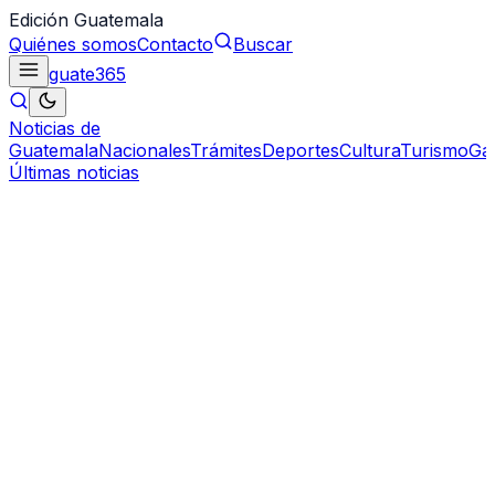
Edición Guatemala
Quiénes somos
Contacto
Buscar
guate
365
Noticias de
Guatemala
Nacionales
Trámites
Deportes
Cultura
Turismo
Ga
Últimas noticias