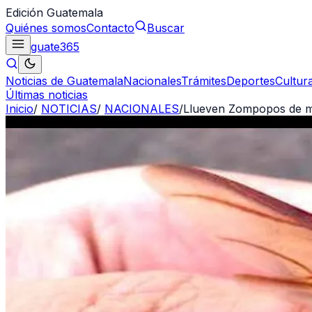
Edición Guatemala
Quiénes somos
Contacto
Buscar
guate
365
Noticias de Guatemala
Nacionales
Trámites
Deportes
Cultur
Últimas noticias
Inicio
/
NOTICIAS
/
NACIONALES
/
Llueven Zompopos de ma