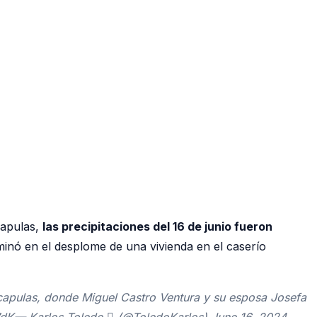
capulas,
las precipitaciones del 16 de junio fueron
lminó en el desplome de una vivienda en el caserío
acapulas, donde Miguel Castro Ventura y su esposa Josefa
27dK— Karlos Toledo  (@ToledoKarlos) June 16, 2024