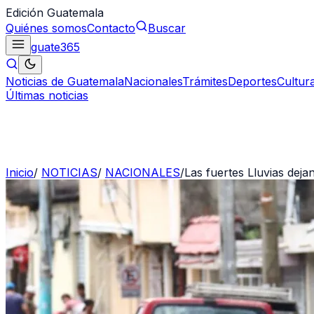
Edición Guatemala
Quiénes somos
Contacto
Buscar
guate
365
Noticias de Guatemala
Nacionales
Trámites
Deportes
Cultur
Últimas noticias
Inicio
/
NOTICIAS
/
NACIONALES
/
Las fuertes Lluvias dej