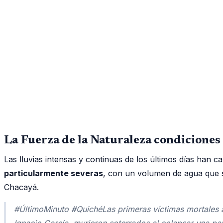
La Fuerza de la Naturaleza condicione
Las lluvias intensas y continuas de los últimos días han
particularmente severas
, con un volumen de agua que sa
Chacayá.
#ÚltimoMinuto #QuichéLas primeras víctimas mortales a
Ignacio García, murieron soterrados al colapsar una 