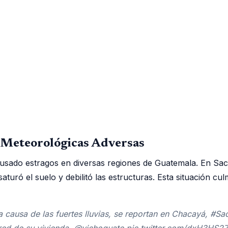
s Meteorológicas Adversas
 causado estragos en diversas regiones de Guatemala. En Sa
turó el suelo y debilitó las estructuras. Esta situación cu
 causa de las fuertes lluvias, se reportan en Chacayá, #S
pared de su vivienda. @vichoguate pic.twitter.com/dxH3HS