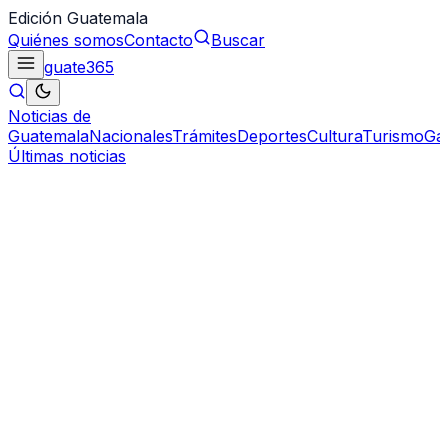
Edición Guatemala
Quiénes somos
Contacto
Buscar
guate
365
Noticias de
Guatemala
Nacionales
Trámites
Deportes
Cultura
Turismo
Ga
Últimas noticias