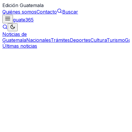
Edición Guatemala
Quiénes somos
Contacto
Buscar
guate
365
Noticias de
Guatemala
Nacionales
Trámites
Deportes
Cultura
Turismo
Ga
Últimas noticias