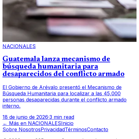
NACIONALES
Guatemala lanza mecanismo de
búsqueda humanitaria para
desaparecidos del conflicto armado
El Gobierno de Arévalo presentó el Mecanismo de
Búsqueda Humanitaria para localizar a las 45,000
personas desaparecidas durante el conflicto armado
interno.
18 de junio de 2026
·
3 min read
← Más en
NACIONALES
Inicio
Sobre Nosotros
Privacidad
Términos
Contacto