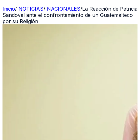
Inicio
/
NOTICIAS
/
NACIONALES
/
La Reacción de Patricia
Sandoval ante el confrontamiento de un Guatemalteco
por su Religión