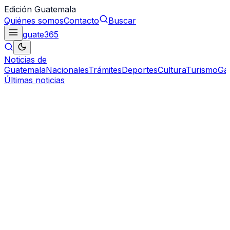
Edición Guatemala
Quiénes somos
Contacto
Buscar
guate
365
Noticias de
Guatemala
Nacionales
Trámites
Deportes
Cultura
Turismo
Ga
Últimas noticias