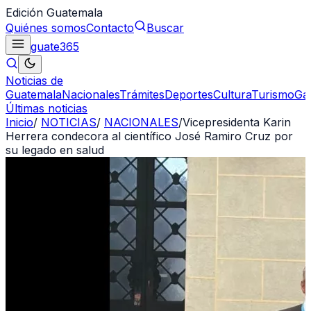
Edición Guatemala
Quiénes somos
Contacto
Buscar
guate
365
Noticias de
Guatemala
Nacionales
Trámites
Deportes
Cultura
Turismo
Ga
Últimas noticias
Inicio
/
NOTICIAS
/
NACIONALES
/
Vicepresidenta Karin
Herrera condecora al científico José Ramiro Cruz por
su legado en salud