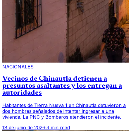
NACIONALES
Vecinos de Chinautla detienen a
presuntos asaltantes y los entregan a
autoridades
Habitantes de Tierra Nueva 1 en Chinautla detuvieron a
dos hombres señalados de intentar ingresar a una
vivienda. La PNC y Bomberos atendieron el incidente.
18 de junio de 2026
·
3 min read