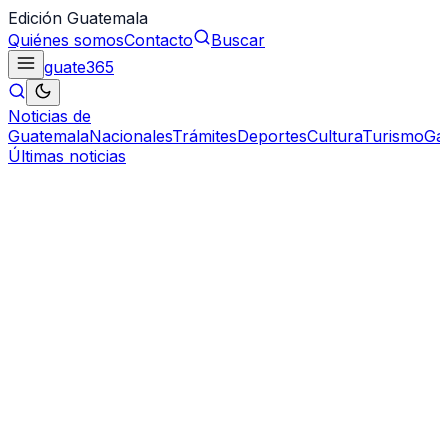
Edición Guatemala
Quiénes somos
Contacto
Buscar
guate
365
Noticias de
Guatemala
Nacionales
Trámites
Deportes
Cultura
Turismo
Ga
Últimas noticias