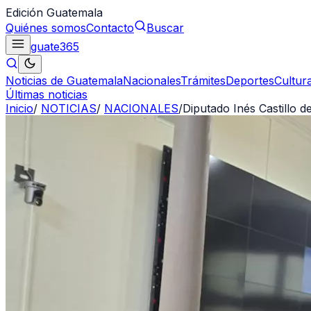
Edición Guatemala
Quiénes somos
Contacto
Buscar
guate
365
Noticias de Guatemala
Nacionales
Trámites
Deportes
Cultur
Últimas noticias
Inicio
/
NOTICIAS
/
NACIONALES
/
Diputado Inés Castillo 