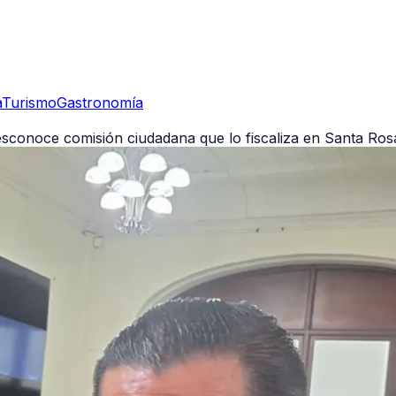
a
Turismo
Gastronomía
desconoce comisión ciudadana que lo fiscaliza en Santa Ros