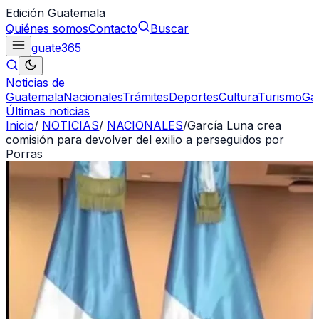
Edición Guatemala
Quiénes somos
Contacto
Buscar
guate
365
Noticias de
Guatemala
Nacionales
Trámites
Deportes
Cultura
Turismo
Ga
Últimas noticias
Inicio
/
NOTICIAS
/
NACIONALES
/
García Luna crea
comisión para devolver del exilio a perseguidos por
Porras