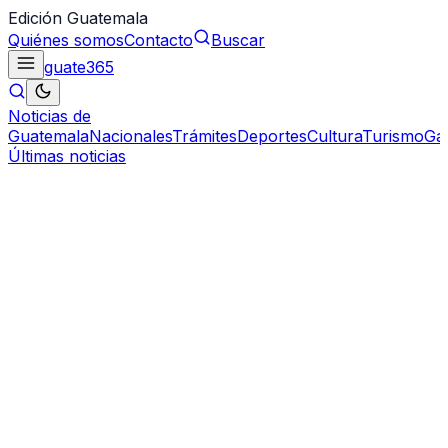
Edición Guatemala
Quiénes somos
Contacto
Buscar
guate
365
Noticias de
Guatemala
Nacionales
Trámites
Deportes
Cultura
Turismo
Ga
Últimas noticias