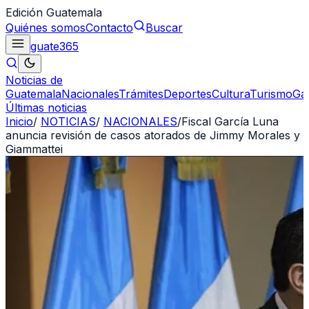
Edición Guatemala
Quiénes somos
Contacto
Buscar
guate
365
Noticias de
Guatemala
Nacionales
Trámites
Deportes
Cultura
Turismo
Ga
Últimas noticias
Inicio
/
NOTICIAS
/
NACIONALES
/
Fiscal García Luna
anuncia revisión de casos atorados de Jimmy Morales y
Giammattei