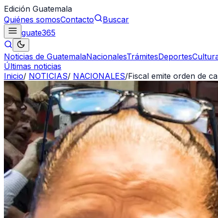
Edición Guatemala
Quiénes somos
Contacto
Buscar
guate
365
Noticias de Guatemala
Nacionales
Trámites
Deportes
Cultur
Últimas noticias
Inicio
/
NOTICIAS
/
NACIONALES
/
Fiscal emite orden de c