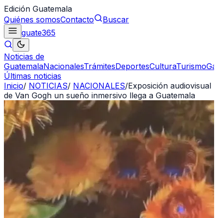
Edición Guatemala
Quiénes somos
Contacto
Buscar
guate
365
Noticias de
Guatemala
Nacionales
Trámites
Deportes
Cultura
Turismo
Ga
Últimas noticias
Inicio
/
NOTICIAS
/
NACIONALES
/
Exposición audiovisual
de Van Gogh un sueño inmersivo llega a Guatemala