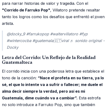
para narrar historias de valor y tragedia. Con el
"Corrido de Farruko Pop"
, Villatoro pretende resaltar
tanto los logros como los desafíos que enfrentó el joven
artista.
@docky_9 #farrukopop #waltervillatoro #fyp
#wintercocba #guatemala🇬🇹viral ♬ sonido original -
Docky
Letra del Corrido: Un Reflejo de la Realidad
Guatemalteca
El corrido inicia con una poderosa letra que establece el
tono de la canción:
“Nace el profeta en su tierra, ya lo
sé, el que lo intente va a sufrir o fallecer; me duele el
alma decir siempre la verdad, pero así es mi
Guatemala, dime cuándo va a cambiar”.
Esta estrofa
no solo introduce a Farruko Pop, sino que también