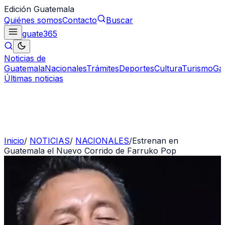
Edición Guatemala
Quiénes somos
Contacto
Buscar
guate
365
Noticias de
Guatemala
Nacionales
Trámites
Deportes
Cultura
Turismo
Ga
Últimas noticias
Inicio
/
NOTICIAS
/
NACIONALES
/
Estrenan en
Guatemala el Nuevo Corrido de Farruko Pop