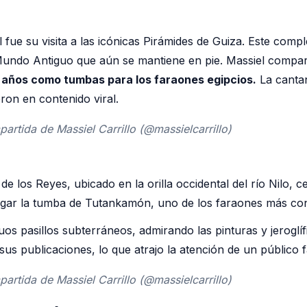
ue su visita a las icónicas Pirámides de Guiza. Este comple
 Mundo Antiguo que aún se mantiene en pie. Massiel compart
años como tumbas para los faraones egipcios.
La cantan
eron en contenido viral.
artida de Massiel Carrillo (@massielcarrillo)
 de los Reyes, ubicado en la orilla occidental del río Nilo,
rgar la tumba de Tutankamón, uno de los faraones más con
uos pasillos subterráneos, admirando las pinturas y jerogl
us publicaciones, lo que atrajo la atención de un público fa
artida de Massiel Carrillo (@massielcarrillo)