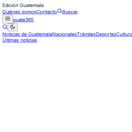
Edición Guatemala
Quiénes somos
Contacto
Buscar
guate
365
Noticias de Guatemala
Nacionales
Trámites
Deportes
Cultur
Últimas noticias