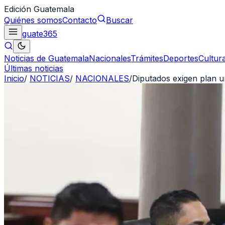
Edición Guatemala
Quiénes somos
Contacto
Buscar
guate
365
Noticias de Guatemala
Nacionales
Trámites
Deportes
Cultur
Últimas noticias
Inicio
/
NOTICIAS
/
NACIONALES
/
Diputados exigen plan ur