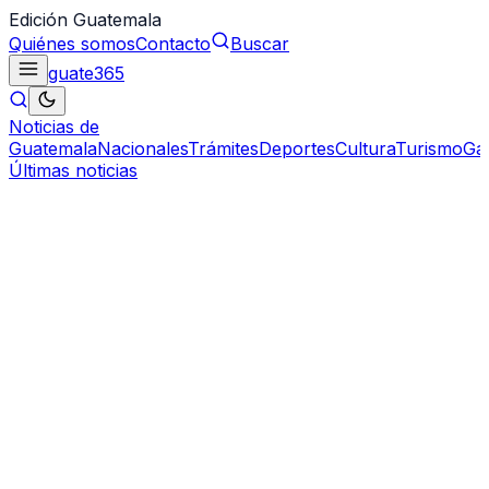
Edición Guatemala
Quiénes somos
Contacto
Buscar
guate
365
Noticias de
Guatemala
Nacionales
Trámites
Deportes
Cultura
Turismo
Ga
Últimas noticias