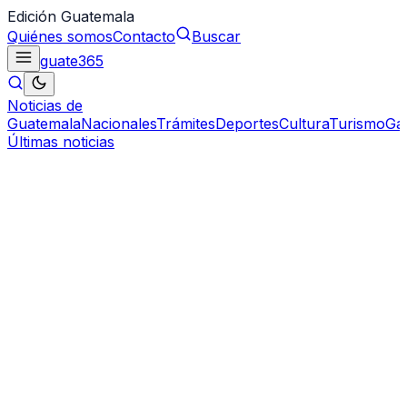
Edición Guatemala
Quiénes somos
Contacto
Buscar
guate
365
Noticias de
Guatemala
Nacionales
Trámites
Deportes
Cultura
Turismo
Ga
Últimas noticias