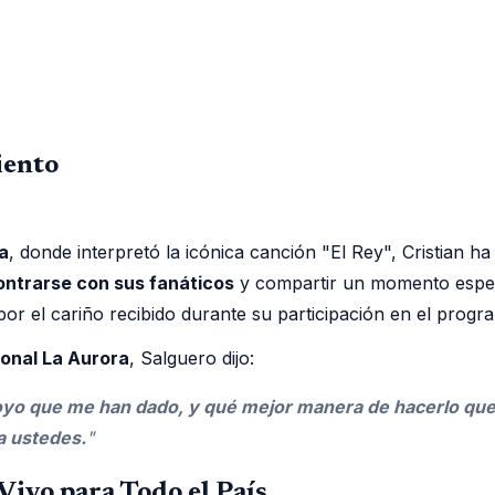
iento
a
, donde interpretó la icónica canción "El Rey", Cristian h
ontrarse con sus fanáticos
y compartir un momento especi
por el cariño recibido durante su participación en el progr
onal La Aurora
, Salguero dijo:
oyo que me han dado, y qué mejor manera de hacerlo que
a ustedes.
"
Vivo para Todo el País