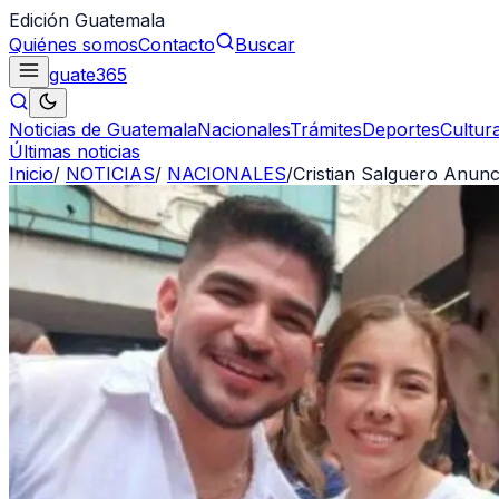
Edición Guatemala
Quiénes somos
Contacto
Buscar
guate
365
Noticias de Guatemala
Nacionales
Trámites
Deportes
Cultur
Últimas noticias
Inicio
/
NOTICIAS
/
NACIONALES
/
Cristian Salguero Anunc