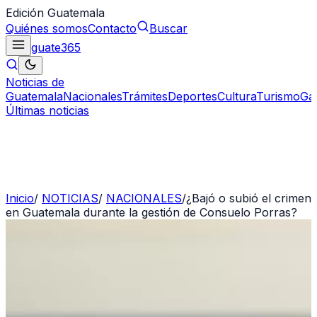
Edición Guatemala
Quiénes somos
Contacto
Buscar
guate
365
Noticias de
Guatemala
Nacionales
Trámites
Deportes
Cultura
Turismo
Ga
Últimas noticias
Inicio
/
NOTICIAS
/
NACIONALES
/
¿Bajó o subió el crimen
en Guatemala durante la gestión de Consuelo Porras?