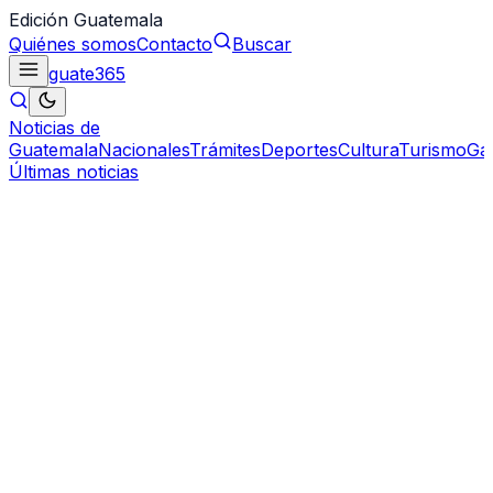
Edición Guatemala
Quiénes somos
Contacto
Buscar
guate
365
Noticias de
Guatemala
Nacionales
Trámites
Deportes
Cultura
Turismo
Ga
Últimas noticias