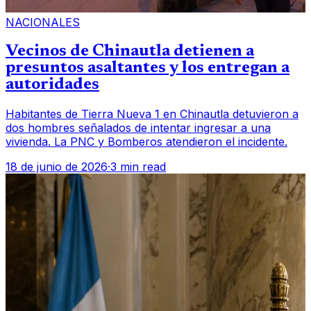
NACIONALES
Vecinos de Chinautla detienen a
presuntos asaltantes y los entregan a
autoridades
Habitantes de Tierra Nueva 1 en Chinautla detuvieron a
dos hombres señalados de intentar ingresar a una
vivienda. La PNC y Bomberos atendieron el incidente.
18 de junio de 2026
·
3 min read