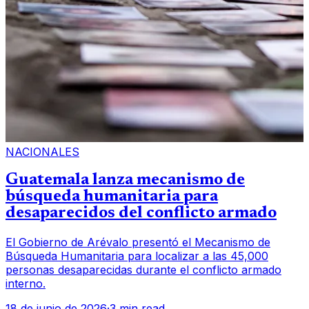
NACIONALES
Guatemala lanza mecanismo de
búsqueda humanitaria para
desaparecidos del conflicto armado
El Gobierno de Arévalo presentó el Mecanismo de
Búsqueda Humanitaria para localizar a las 45,000
personas desaparecidas durante el conflicto armado
interno.
18 de junio de 2026
·
3 min read