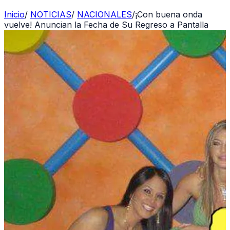
Inicio
/
NOTICIAS
/
NACIONALES
/
¡Con buena onda
vuelve! Anuncian la Fecha de Su Regreso a Pantalla