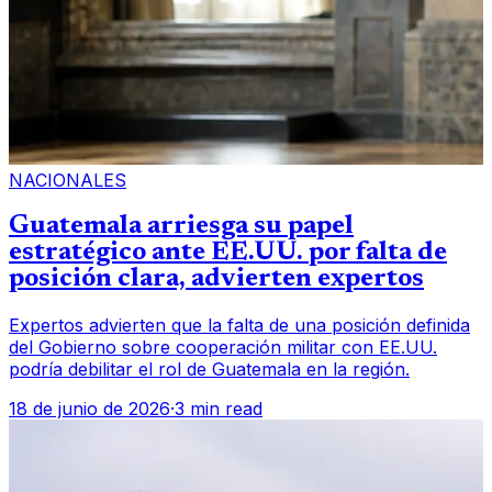
NACIONALES
Guatemala arriesga su papel
estratégico ante EE.UU. por falta de
posición clara, advierten expertos
Expertos advierten que la falta de una posición definida
del Gobierno sobre cooperación militar con EE.UU.
podría debilitar el rol de Guatemala en la región.
18 de junio de 2026
·
3 min read