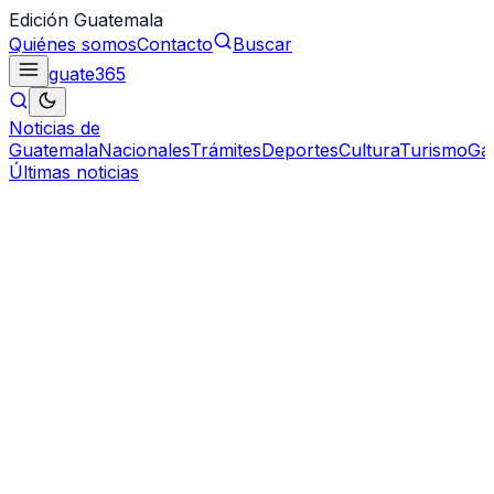
Edición Guatemala
Quiénes somos
Contacto
Buscar
guate
365
Noticias de
Guatemala
Nacionales
Trámites
Deportes
Cultura
Turismo
Ga
Últimas noticias