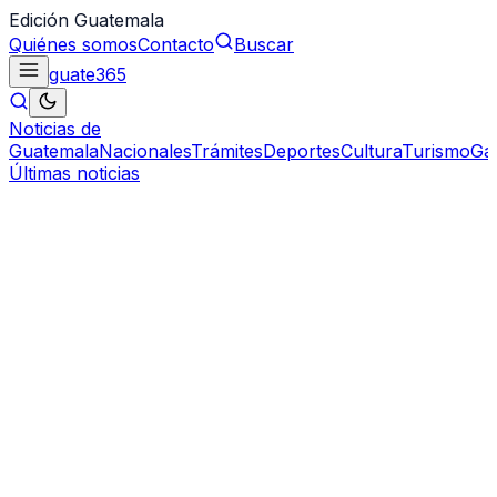
Edición Guatemala
Quiénes somos
Contacto
Buscar
guate
365
Noticias de
Guatemala
Nacionales
Trámites
Deportes
Cultura
Turismo
Ga
Últimas noticias