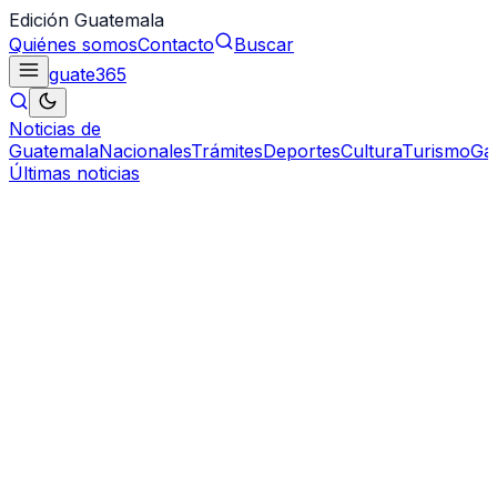
Edición Guatemala
Quiénes somos
Contacto
Buscar
guate
365
Noticias de
Guatemala
Nacionales
Trámites
Deportes
Cultura
Turismo
Ga
Últimas noticias