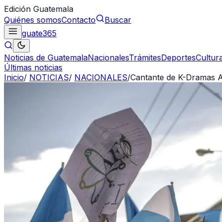
Edición Guatemala
Quiénes somos
Contacto
Buscar
guate
365
Noticias de Guatemala
Nacionales
Trámites
Deportes
Cultur
Últimas noticias
Inicio
/
NOTICIAS
/
NACIONALES
/
Cantante de K-Dramas An