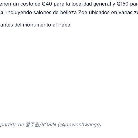
ienen un costo de Q40 para la localidad general y Q150 para
ta
, incluyendo salones de belleza Zoé ubicados en varias z
 antes del monumento al Papa.
mpartida de 황주원/ROBIN (@joowonhwangg)