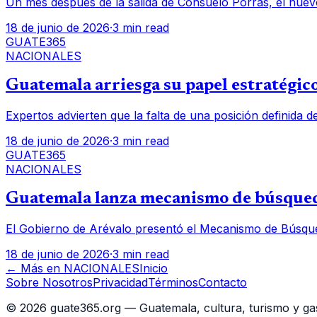
Un mes después de la salida de Consuelo Porras, el nuev
18 de junio de 2026
·
3 min read
GUATE365
NACIONALES
Guatemala arriesga su papel estratégico
Expertos advierten que la falta de una posición definida d
18 de junio de 2026
·
3 min read
GUATE365
NACIONALES
Guatemala lanza mecanismo de búsqueda
El Gobierno de Arévalo presentó el Mecanismo de Búsqued
18 de junio de 2026
·
3 min read
← Más en
NACIONALES
Inicio
Sobre Nosotros
Privacidad
Términos
Contacto
©
2026
guate365.org — Guatemala, cultura, turismo y ga