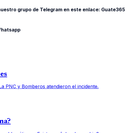
 nuestro grupo de Telegram en este enlace:
Guate365
 Whatsapp
des
 La PNC y Bomberos atendieron el incidente.
una?