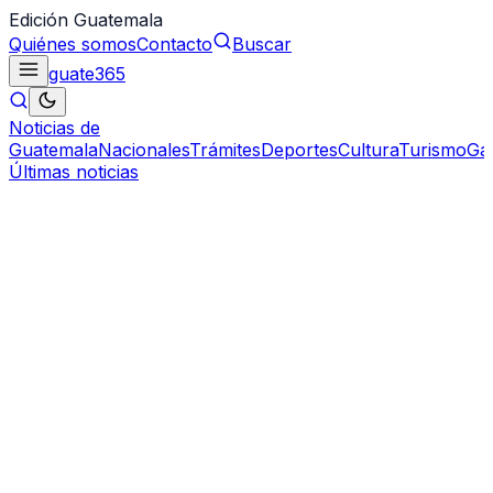
Edición Guatemala
Quiénes somos
Contacto
Buscar
guate
365
Noticias de
Guatemala
Nacionales
Trámites
Deportes
Cultura
Turismo
Ga
Últimas noticias