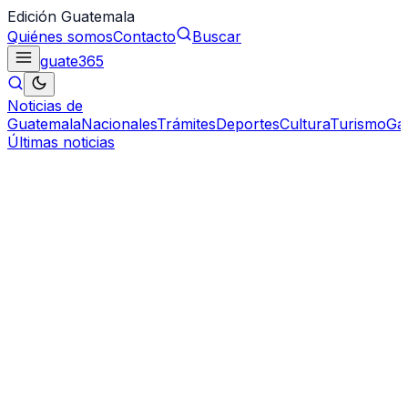
Edición Guatemala
Quiénes somos
Contacto
Buscar
guate
365
Noticias de
Guatemala
Nacionales
Trámites
Deportes
Cultura
Turismo
Ga
Últimas noticias